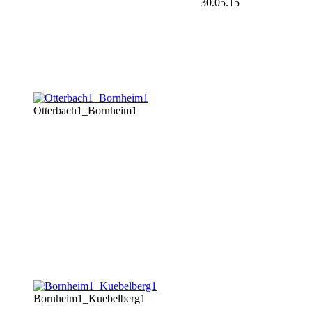
30.05.15
Otterbach1_Bornheim1
Bornheim1_Kuebelberg1